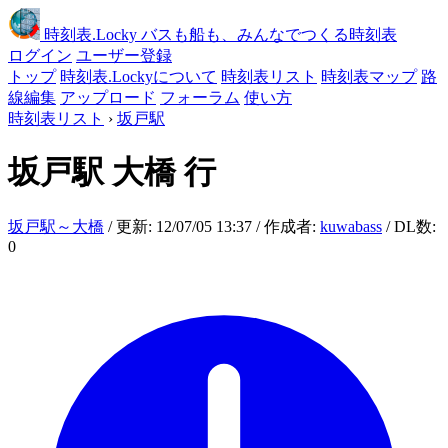
時刻表
.Locky
バスも船も、みんなでつくる時刻表
ログイン
ユーザー登録
トップ
時刻表.Lockyについて
時刻表リスト
時刻表マップ
路
線編集
アップロード
フォーラム
使い方
時刻表リスト
›
坂戸駅
坂戸駅
大橋 行
坂戸駅～大橋
/ 更新: 12/07/05 13:37 / 作成者:
kuwabass
/ DL数:
0