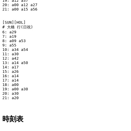
19: a12 a37

20: a00 a12 a27

21: a00 a15 a56

[SUN][HOL]

# 大橋 行(日祝)

6: a29

7: a19

8: a09 a53

9: a55

10: a34 a54

11: a30

12: a42

13: a14 a50

14: a17

15: a26

16: a14

17: a14

18: a00

19: a00 a30

20: a30

21: a20

時刻表