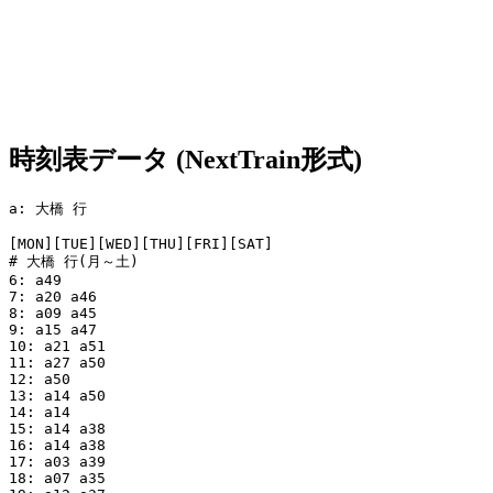
時刻表データ (NextTrain形式)
a: 大橋 行

[MON][TUE][WED][THU][FRI][SAT]

# 大橋 行(月～土)

6: a49

7: a20 a46

8: a09 a45

9: a15 a47

10: a21 a51

11: a27 a50

12: a50

13: a14 a50

14: a14

15: a14 a38

16: a14 a38

17: a03 a39

18: a07 a35
