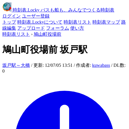
時刻表
.Locky
バスも船も、みんなでつくる時刻表
ログイン
ユーザー登録
トップ
時刻表.Lockyについて
時刻表リスト
時刻表マップ
路
線編集
アップロード
フォーラム
使い方
時刻表リスト
›
鳩山町役場前
鳩山町役場前
坂戸駅
坂戸駅～大橋
/ 更新: 12/07/05 13:51 / 作成者:
kuwabass
/ DL数:
0