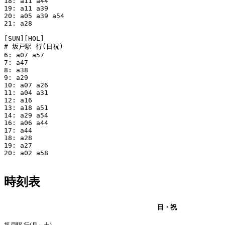
18: a11 a44

19: a11 a39

20: a05 a39 a54

21: a28

[SUN][HOL]

# 坂戸駅 行(日祝)

6: a07 a57

7: a47

8: a38

9: a29

10: a07 a26

11: a04 a31

12: a16

13: a18 a51

14: a29 a54

16: a06 a44

17: a44

18: a28

19: a27

20: a02 a58

時刻表
月・火・水・木・金・土
日・祝