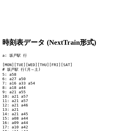
時刻表データ (NextTrain形式)
a: 坂戸駅 行

[MON][TUE][WED][THU][FRI][SAT]

# 坂戸駅 行(月～土)

5: a58

6: a27 a50

7: a16 a33 a54

8: a18 a44

9: a21 a55

10: a21 a57

11: a21 a57

12: a21 a46

13: a21

14: a21 a45

15: a08 a44

16: a09 a44

17: a10 a42
