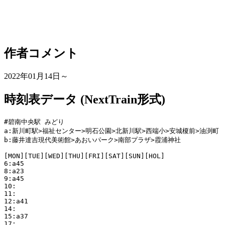
作者コメント
2022年01月14日～
時刻表データ (NextTrain形式)
#碧南中央駅 みどり

a:新川町駅>福祉センター>明石公園>北新川駅>西端小>安城榎前>油渕町

b:藤井達吉現代美術館>あおいパーク>南部プラザ>霞浦神社

[MON][TUE][WED][THU][FRI][SAT][SUN][HOL]

6:a45

8:a23

9:a45

10:

11:

12:a41

14:

15:a37

17:
