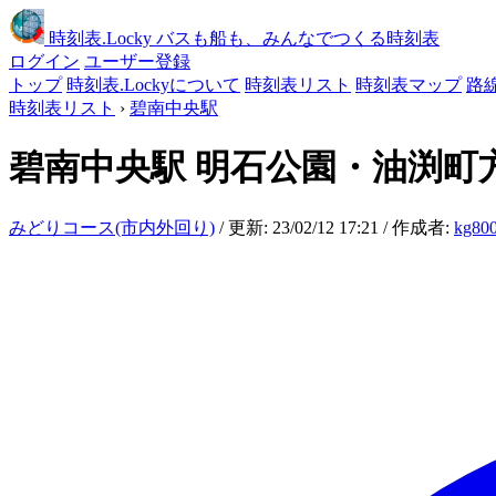
時刻表
.Locky
バスも船も、みんなでつくる時刻表
ログイン
ユーザー登録
トップ
時刻表.Lockyについて
時刻表リスト
時刻表マップ
路
時刻表リスト
›
碧南中央駅
碧南中央駅
明石公園・油渕町
みどりコース(市内外回り)
/ 更新: 23/02/12 17:21 / 作成者:
kg80