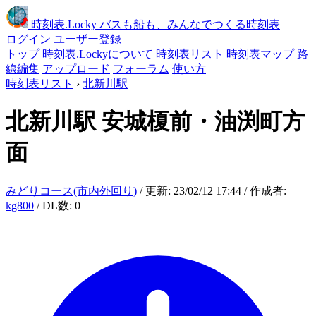
時刻表
.Locky
バスも船も、みんなでつくる時刻表
ログイン
ユーザー登録
トップ
時刻表.Lockyについて
時刻表リスト
時刻表マップ
路
線編集
アップロード
フォーラム
使い方
時刻表リスト
›
北新川駅
北新川駅
安城榎前・油渕町方
面
みどりコース(市内外回り)
/ 更新: 23/02/12 17:44 / 作成者:
kg800
/ DL数: 0