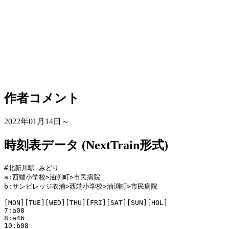
作者コメント
2022年01月14日～
時刻表データ (NextTrain形式)
#北新川駅 みどり

a:西端小学校>油渕町>市民病院

b:サンビレッジ衣浦>西端小学校>油渕町>市民病院

[MON][TUE][WED][THU][FRI][SAT][SUN][HOL]

7:a08

8:a46

10:b08
