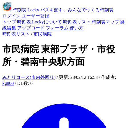
時刻表
.Locky
バスも船も、みんなでつくる時刻表
ログイン
ユーザー登録
トップ
時刻表.Lockyについて
時刻表リスト
時刻表マップ
路
線編集
アップロード
フォーラム
使い方
時刻表リスト
›
市民病院
市民病院
東部プラザ・市役
所・碧南中央駅方面
みどりコース(市内外回り)
/ 更新: 23/02/12 16:58 / 作成者:
kg800
/ DL数: 0