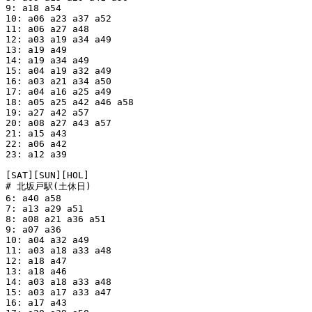
9: a18 a54

10: a06 a23 a37 a52

11: a06 a27 a48

12: a03 a19 a34 a49

13: a19 a49

14: a19 a34 a49

15: a04 a19 a32 a49

16: a03 a21 a34 a50

17: a04 a16 a25 a49

18: a05 a25 a42 a46 a58

19: a27 a42 a57

20: a08 a27 a43 a57

21: a15 a43

22: a06 a42

23: a12 a39

[SAT][SUN][HOL]

# 北坂戸駅(土休日)

6: a40 a58

7: a13 a29 a51

8: a08 a21 a36 a51

9: a07 a36

10: a04 a32 a49

11: a03 a18 a33 a48

12: a18 a47

13: a18 a46

14: a03 a18 a33 a48

15: a03 a17 a33 a47

16: a17 a43
