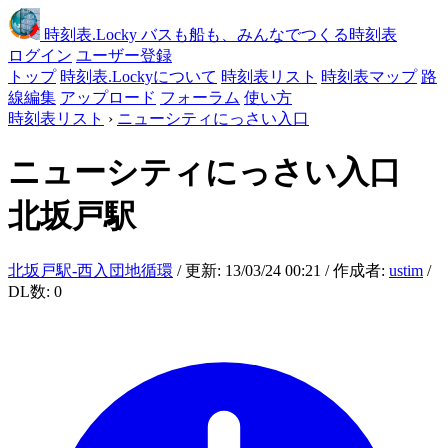
時刻表
.Locky
バスも船も、みんなでつくる時刻表
ログイン
ユーザー登録
トップ
時刻表.Lockyについて
時刻表リスト
時刻表マップ
路
線編集
アップロード
フォーラム
使い方
時刻表リスト
›
ニューシティにっさい入口
ニューシティにっさい入口
北坂戸駅
北坂戸駅-西入団地循環
/ 更新: 13/03/24 00:21 / 作成者:
ustim
/
DL数: 0