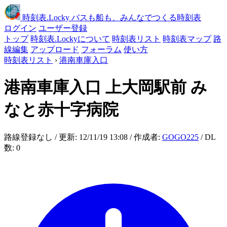
時刻表
.Locky
バスも船も、みんなでつくる時刻表
ログイン
ユーザー登録
トップ
時刻表.Lockyについて
時刻表リスト
時刻表マップ
路
線編集
アップロード
フォーラム
使い方
時刻表リスト
›
港南車庫入口
港南車庫入口
上大岡駅前 み
なと赤十字病院
路線登録なし / 更新: 12/11/19 13:08 / 作成者:
GOGO225
/ DL
数: 0