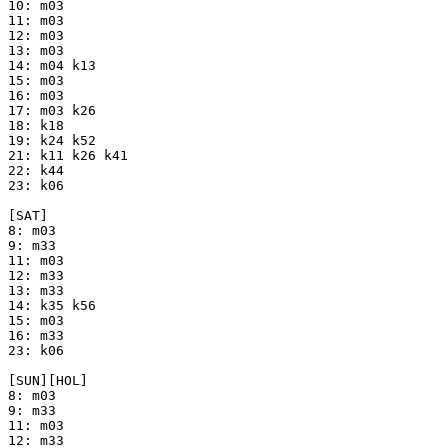
10: m03

11: m03

12: m03

13: m03

14: m04 k13

15: m03

16: m03

17: m03 k26

18: k18

19: k24 k52

21: k11 k26 k41

22: k44

23: k06

[SAT]

8: m03

9: m33

11: m03

12: m33

13: m33

14: k35 k56

15: m03

16: m33

23: k06

[SUN][HOL]

8: m03

9: m33

11: m03

12: m33
