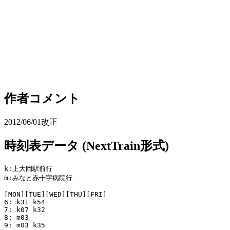
作者コメント
2012/06/01改正
時刻表データ (NextTrain形式)
k:上大岡駅前行

m:みなと赤十字病院行

[MON][TUE][WED][THU][FRI]

6: k31 k54

7: k07 k32

8: m03

9: m03 k35
