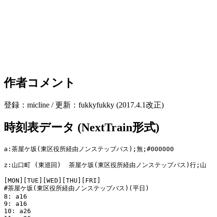
作者コメント
登録：micline / 更新：fukkyfukky (2017.4.1改正)
時刻表データ (NextTrain形式)
a:茶屋ケ坂(東区役所経由ノンステップバス);無;#000000

z:山口町 (東巡回)  茶屋ケ坂(東区役所経由ノンステップバス)行;山

[MON][TUE][WED][THU][FRI]

#茶屋ケ坂(東区役所経由ノンステップバス)(平日)

8: a16

9: a16

10: a26
