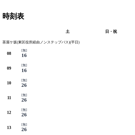
時刻表
平日
土
日・祝
茶屋ケ坂(東区役所経由ノンステップバス)(平日)
[無]
08
16
[無]
09
16
[無]
10
26
[無]
11
26
[無]
12
26
[無]
13
26