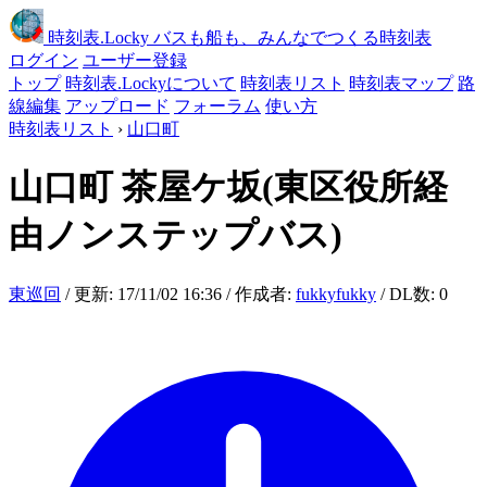
時刻表
.Locky
バスも船も、みんなでつくる時刻表
ログイン
ユーザー登録
トップ
時刻表.Lockyについて
時刻表リスト
時刻表マップ
路
線編集
アップロード
フォーラム
使い方
時刻表リスト
›
山口町
山口町
茶屋ケ坂(東区役所経
由ノンステップバス)
東巡回
/ 更新: 17/11/02 16:36 / 作成者:
fukkyfukky
/ DL数: 0