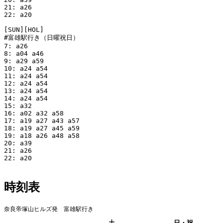
21: a26

22: a20

[SUN][HOL]

#富雄駅行き（日曜祝日）

7: a26

8: a04 a46

9: a29 a59

10: a24 a54

11: a24 a54

12: a24 a54

13: a24 a54

14: a24 a54

15: a32

16: a02 a32 a58

17: a19 a27 a43 a57

18: a19 a27 a45 a59

19: a18 a26 a48 a58

20: a39

21: a26

22: a20

時刻表
奈良帝塚山ヒルズ発 富雄駅行き
平日
土
日・祝