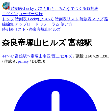
時刻表
.Locky
バスも船も、みんなでつくる時刻表
ログイン
ユーザー登録
トップ
時刻表.Lockyについて
時刻表リスト
時刻表マップ
路
線編集
アップロード
フォーラム
使い方
時刻表リスト
›
奈良帝塚山ヒルズ
奈良帝塚山ヒルズ
富雄駅
44〜47 富雄駅〜帝塚山南四/西二/ヒルズ
/ 更新: 21/07/29 13:01
/ 作成者:
panasy
/ DL数: 0