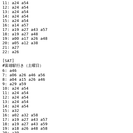
11: a24 a54

12: a24 a54

13: a24 a54

14: a24 a54

15: a24 a54

16: a14 a57

17: a19 a27 a43 a57

18: a19 a27 a48

19: a00 a17 a26 a48

20: a05 a12 a38

21: a27

22: a26

[SAT]

#富雄駅行き（土曜日）

6: a46

7: a06 a26 a46 a56

8: a04 a15 a26 a46

9: a29 a59

10: a24 a54

11: a24 a54

12: a24 a54

13: a24 a54

14: a24 a54

15: a32

16: a02 a32 a58

17: a19 a27 a43 a57

18: a19 a27 a43 a59

19: a18 a26 a48 a58

20: a39
