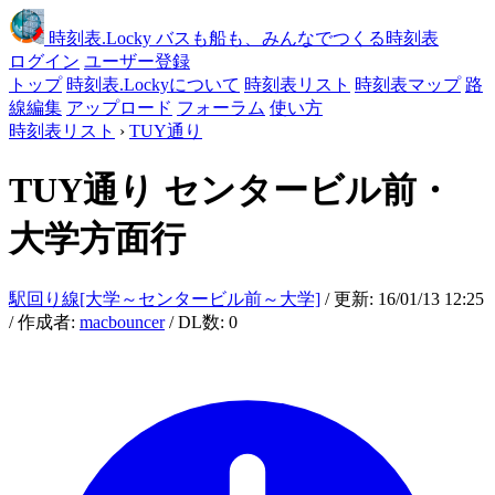
時刻表
.Locky
バスも船も、みんなでつくる時刻表
ログイン
ユーザー登録
トップ
時刻表.Lockyについて
時刻表リスト
時刻表マップ
路
線編集
アップロード
フォーラム
使い方
時刻表リスト
›
TUY通り
TUY通り
センタービル前・
大学方面行
駅回り線[大学～センタービル前～大学]
/ 更新: 16/01/13 12:25
/ 作成者:
macbouncer
/ DL数: 0