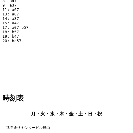
8: a47

9: a37

11: a07

13: a07

14: a37

15: a47

17: a07 b57

18: b57

19: b47

20: bc57

時刻表
月・火・水・木・金・土・日・祝
TUY通り センタービル経由