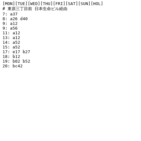
[MON][TUE][WED][THU][FRI][SAT][SUN][HOL]

# 東原三丁目前 日本生命ビル経由

7: a37

8: a26 d40

9: a12

9: a56

11: a12

13: a12

14: a52

15: a52

17: e17 b27

18: b12

19: b02 b52

20: bc42
