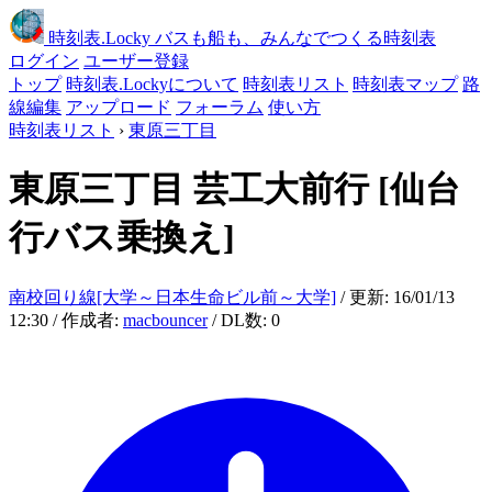
時刻表
.Locky
バスも船も、みんなでつくる時刻表
ログイン
ユーザー登録
トップ
時刻表.Lockyについて
時刻表リスト
時刻表マップ
路
線編集
アップロード
フォーラム
使い方
時刻表リスト
›
東原三丁目
東原三丁目
芸工大前行
[仙台
行バス乗換え]
南校回り線[大学～日本生命ビル前～大学]
/ 更新: 16/01/13
12:30 / 作成者:
macbouncer
/ DL数: 0