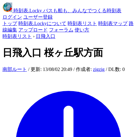
時刻表
.Locky
バスも船も、みんなでつくる時刻表
ログイン
ユーザー登録
トップ
時刻表.Lockyについて
時刻表リスト
時刻表マップ
路
線編集
アップロード
フォーラム
使い方
時刻表リスト
›
日飛入口
日飛入口
桜ヶ丘駅方面
南部ルート
/ 更新: 13/08/02 20:49 / 作成者:
zigzig
/ DL数: 0