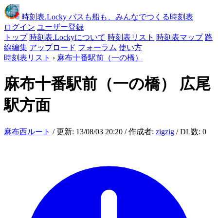
時刻表
.Locky
バスも船も、みんなでつくる時刻表
ログイン
ユーザー登録
トップ
時刻表.Lockyについて
時刻表リスト
時刻表マップ
路
線編集
アップロード
フォーラム
使い方
時刻表リスト
›
麻布十番駅前（一の橋）
麻布十番駅前（一の橋）
広尾
駅方面
麻布西ルート
/ 更新: 13/08/03 20:20 / 作成者:
zigzig
/ DL数: 0