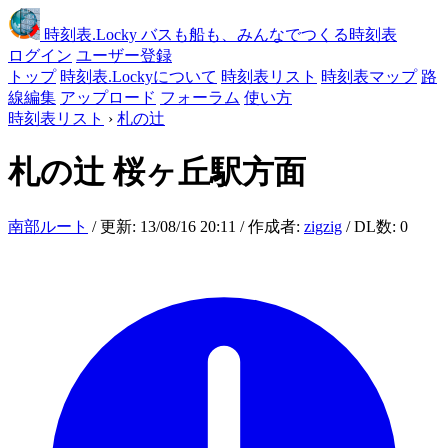
時刻表
.Locky
バスも船も、みんなでつくる時刻表
ログイン
ユーザー登録
トップ
時刻表.Lockyについて
時刻表リスト
時刻表マップ
路
線編集
アップロード
フォーラム
使い方
時刻表リスト
›
札の辻
札の辻
桜ヶ丘駅方面
南部ルート
/ 更新: 13/08/16 20:11 / 作成者:
zigzig
/ DL数: 0