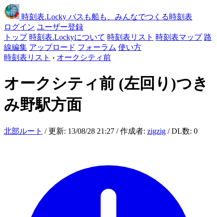
時刻表
.Locky
バスも船も、みんなでつくる時刻表
ログイン
ユーザー登録
トップ
時刻表.Lockyについて
時刻表リスト
時刻表マップ
路
線編集
アップロード
フォーラム
使い方
時刻表リスト
›
オークシティ前
オークシティ前
(左回り)つき
み野駅方面
北部ルート
/ 更新: 13/08/28 21:27 / 作成者:
zigzig
/ DL数: 0