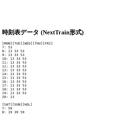
時刻表データ (NextTrain形式)
[MON][TUE][WED][THU][FRI]

7: 53

8: 13 33 53

9: 13 33 53

10: 13 33 53

11: 13 33 53

12: 13 33 53

13: 13 33 53

14: 13 33 53

15: 13 33 53

16: 13 33 53

17: 13 33 53

18: 13 33 53

19: 13 33 53

20: 13

[SAT][SUN][HOL]

7: 59

8: 19 39 59
