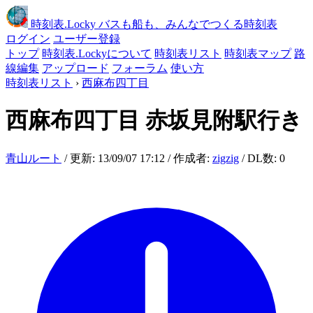
時刻表
.Locky
バスも船も、みんなでつくる時刻表
ログイン
ユーザー登録
トップ
時刻表.Lockyについて
時刻表リスト
時刻表マップ
路
線編集
アップロード
フォーラム
使い方
時刻表リスト
›
西麻布四丁目
西麻布四丁目
赤坂見附駅行き
青山ルート
/ 更新: 13/09/07 17:12 / 作成者:
zigzig
/ DL数: 0