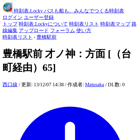
時刻表
.Locky
バスも船も、みんなでつくる時刻表
ログイン
ユーザー登録
トップ
時刻表.Lockyについて
時刻表リスト
時刻表マップ
路
線編集
アップロード
フォーラム
使い方
時刻表リスト
›
豊橋駅前
豊橋駅前
才ノ神：方面
[（台
町経由）65]
西口線
/ 更新: 13/12/07 14:38 / 作成者:
Matusaka
/ DL数: 0