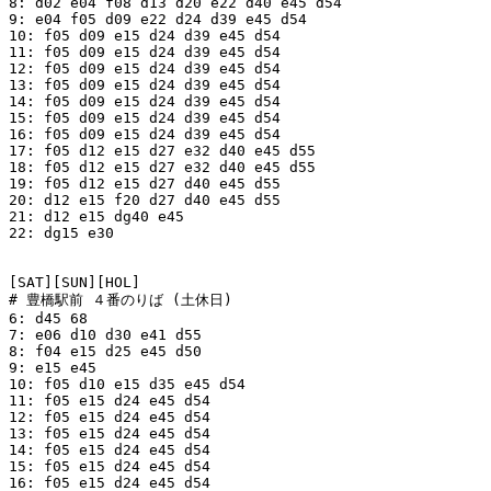
8: d02 e04 f08 d13 d20 e22 d40 e45 d54 

9: e04 f05 d09 e22 d24 d39 e45 d54 

10: f05 d09 e15 d24 d39 e45 d54

11: f05 d09 e15 d24 d39 e45 d54

12: f05 d09 e15 d24 d39 e45 d54

13: f05 d09 e15 d24 d39 e45 d54

14: f05 d09 e15 d24 d39 e45 d54

15: f05 d09 e15 d24 d39 e45 d54

16: f05 d09 e15 d24 d39 e45 d54

17: f05 d12 e15 d27 e32 d40 e45 d55

18: f05 d12 e15 d27 e32 d40 e45 d55

19: f05 d12 e15 d27 d40 e45 d55

20: d12 e15 f20 d27 d40 e45 d55

21: d12 e15 dg40 e45 

22: dg15 e30

[SAT][SUN][HOL]

# 豊橋駅前 ４番のりば (土休日)

6: d45 68

7: e06 d10 d30 e41 d55

8: f04 e15 d25 e45 d50

9: e15 e45

10: f05 d10 e15 d35 e45 d54

11: f05 e15 d24 e45 d54

12: f05 e15 d24 e45 d54

13: f05 e15 d24 e45 d54

14: f05 e15 d24 e45 d54

15: f05 e15 d24 e45 d54

16: f05 e15 d24 e45 d54
