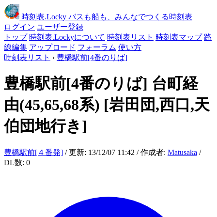
時刻表
.Locky
バスも船も、みんなでつくる時刻表
ログイン
ユーザー登録
トップ
時刻表.Lockyについて
時刻表リスト
時刻表マップ
路
線編集
アップロード
フォーラム
使い方
時刻表リスト
›
豊橋駅前[4番のりば]
豊橋駅前[4番のりば]
台町経
由(45,65,68系)
[岩田団,西口,天
伯団地行き]
豊橋駅前[４番発]
/ 更新: 13/12/07 11:42 / 作成者:
Matusaka
/
DL数: 0