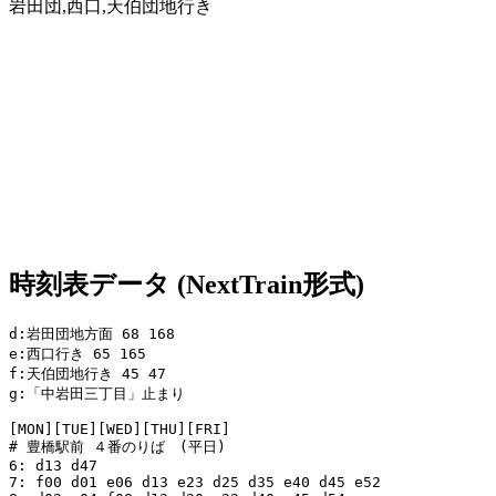
岩田団,西口,天伯団地行き
時刻表データ (NextTrain形式)
d:岩田団地方面 68 168 

e:西口行き 65 165 

f:天伯団地行き 45 47

g:「中岩田三丁目」止まり

[MON][TUE][WED][THU][FRI]

# 豊橋駅前 ４番のりば　(平日)

6: d13 d47

7: f00 d01 e06 d13 e23 d25 d35 e40 d45 e52             