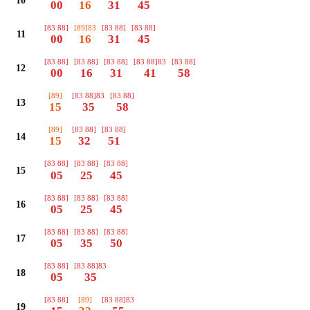
10
00
16
31
45
[83 88]
[89]83
[83 88]
[83 88]
11
00
16
31
45
[83 88]
[83 88]
[83 88]
[83 88]83
[83 88]
12
00
16
31
41
58
[89]
[83 88]83
[83 88]
13
15
35
58
[89]
[83 88]
[83 88]
14
15
32
51
[83 88]
[83 88]
[83 88]
15
05
25
45
[83 88]
[83 88]
[83 88]
16
05
25
45
[83 88]
[83 88]
[83 88]
17
05
35
50
[83 88]
[83 88]83
18
05
35
[83 88]
[89]
[83 88]83
19