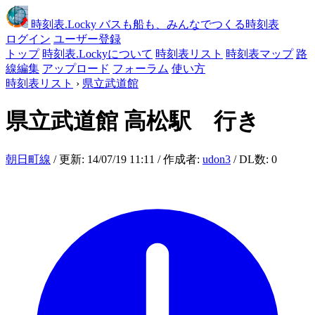
時刻表
.Locky
バスも船も、みんなでつくる時刻表
ログイン
ユーザー登録
トップ
時刻表.Lockyについて
時刻表リスト
時刻表マップ
路
線編集
アップロード
フォーラム
使い方
時刻表リスト
›
県立武道館
県立武道館
高松駅 行き
朝日町線
/ 更新: 14/07/19 11:11 / 作成者:
udon3
/ DL数: 0