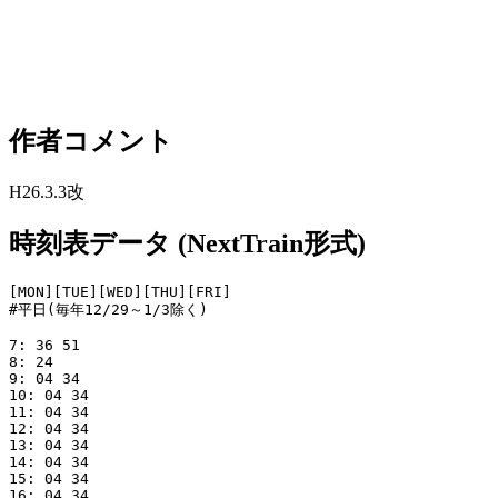
作者コメント
H26.3.3改
時刻表データ (NextTrain形式)
[MON][TUE][WED][THU][FRI]

#平日(毎年12/29～1/3除く)

7: 36 51

8: 24

9: 04 34

10: 04 34

11: 04 34

12: 04 34

13: 04 34

14: 04 34

15: 04 34

16: 04 34
