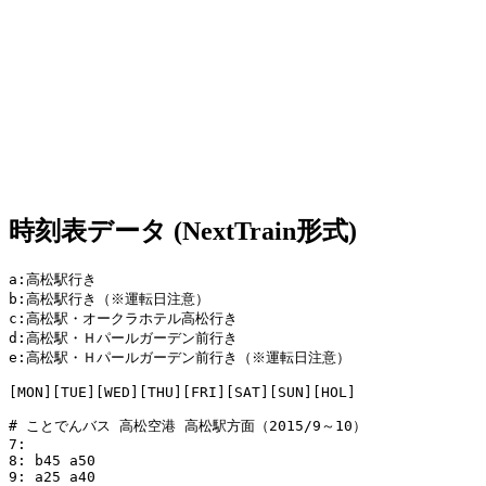
時刻表データ (NextTrain形式)
a:高松駅行き

b:高松駅行き（※運転日注意）

c:高松駅・オークラホテル高松行き

d:高松駅・Ｈパールガーデン前行き

e:高松駅・Ｈパールガーデン前行き（※運転日注意）

[MON][TUE][WED][THU][FRI][SAT][SUN][HOL]

# ことでんバス 高松空港 高松駅方面（2015/9～10）

7: 

8: b45 a50

9: a25 a40
