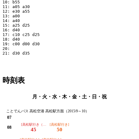
10: b55

11: a05 a30

12: e30 a55

13: a00

14: a40

15: a25 d25

16: d40

17: c10 c25 d25

18: d40

19: c00 d00 d30

20:

21: d30 d35

時刻表
月・火・水・木・金・土・日・祝
ことでんバス 高松空港 高松駅方面（2015/9～10）
07
[高松駅行き（※運転日注意）]
[高松駅行き]
08
45
50