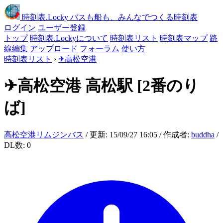
時刻表
.Locky
バスも船も、みんなでつくる時刻表
ログイン
ユーザー登録
トップ
時刻表.Lockyについて
時刻表リスト
時刻表マップ
路
線編集
アップロード
フォーラム
使い方
時刻表リスト
›
✈高松空港
✈高松空港
高松駅
[2番のり
ば]
高松空港リムジンバス
/ 更新: 15/09/27 16:05 / 作成者:
buddha
/
DL数: 0