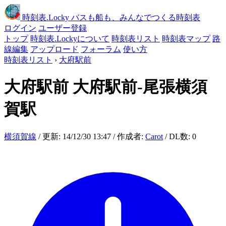
時刻表
.Locky
バスも船も、みんなでつくる時刻表
ログイン
ユーザー登録
トップ
時刻表.Lockyについて
時刻表リスト
時刻表マップ
路
線編集
アップロード
フォーラム
使い方
時刻表リスト
›
大府駅前
大府駅前
大府駅前-尾張横須
賀駅
横須賀線
/ 更新: 14/12/30 13:47 / 作成者:
Carot
/ DL数: 0