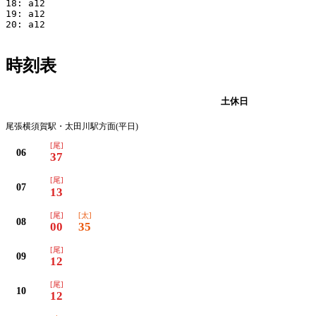
18: a12 

19: a12 

20: a12

時刻表
平日
土休日
尾張横須賀駅・太田川駅方面(平日)
[尾]
06
37
[尾]
07
13
[尾]
[太]
08
00
35
[尾]
09
12
[尾]
10
12