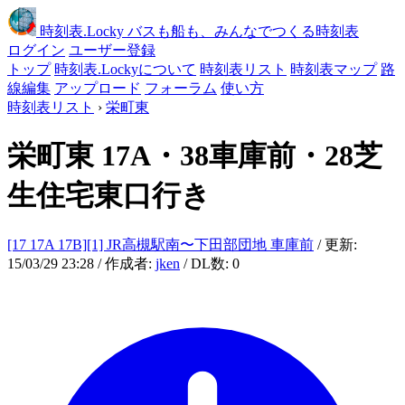
時刻表
.Locky
バスも船も、みんなでつくる時刻表
ログイン
ユーザー登録
トップ
時刻表.Lockyについて
時刻表リスト
時刻表マップ
路
線編集
アップロード
フォーラム
使い方
時刻表リスト
›
栄町東
栄町東
17A・38車庫前・28芝
生住宅東口行き
[17 17A 17B][1] JR高槻駅南〜下田部団地 車庫前
/ 更新:
15/03/29 23:28 / 作成者:
jken
/ DL数: 0