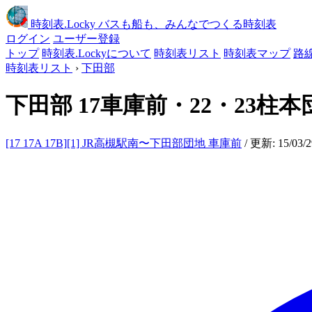
時刻表
.Locky
バスも船も、みんなでつくる時刻表
ログイン
ユーザー登録
トップ
時刻表.Lockyについて
時刻表リスト
時刻表マップ
路
時刻表リスト
›
下田部
下田部
17車庫前・22・23柱
[17 17A 17B][1] JR高槻駅南〜下田部団地 車庫前
/ 更新: 15/03/