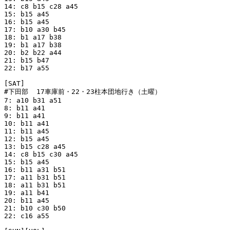
14: c8 b15 c28 a45

15: b15 a45

16: b15 a45

17: b10 a30 b45

18: b1 a17 b38

19: b1 a17 b38

20: b2 b22 a44

21: b15 b47

22: b17 a55

[SAT]

#下田部  17車庫前・22・23柱本団地行き（土曜）

7: a10 b31 a51

8: b11 a41

9: b11 a41

10: b11 a41

11: b11 a45

12: b15 a45

13: b15 c28 a45

14: c8 b15 c30 a45

15: b15 a45

16: b11 a31 b51

17: a11 b31 b51

18: a11 b31 b51

19: a11 b41

20: b11 a45

21: b10 c30 b50

22: c16 a55
