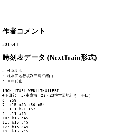
作者コメント
2015.4.1
時刻表データ (NextTrain形式)
a:柱本団地

b:柱本団地行復路三島江経由

c:車庫前止

[MON][TUE][WED][THU][FRI]

#下田部  17車庫前・22・23柱本団地行き（平日）

6: a59

7: b15 a33 b50 c54

8: a11 b31 a52

9: b11 a45

10: b15 a45

11: b15 a45

12: b15 a45

13: b15 a45
