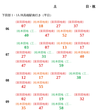
平日
土
日・祝
下田部 1・1A JR高槻駅南行き（平日）
[富田団地発]
[柱本団地発]
[富田団地発]
[富田団地発]
07
18
27
37
06
[柱本団地（三島江経由）発]
[富田団地発]
[柱本団地発]
[富田団地発]
40
47
52
57
[柱本団地（三島江経由）発]
[富田団地発]
[柱本団地発]
[富田団地発]
03
07
13
17
[富田団地発]
[柱本団地（三島江経由）発]
[富田団地発]
[柱本団地発]
07
27
31
37
40
[富田団地発]
[富田団地発]
[柱本団地（三島江経由）発]
47
57
59
[富田団地発]
[柱本団地発]
[富田団地発]
[柱本団地（三島江経由）発]
12
17
27
38
08
[富田団地発]
[柱本団地発]
42
55
[富田団地発]
[富田団地発]
[柱本団地（三島江経由）発]
[富田団地発]
02
17
19
32
09
[柱本団地発]
[富田団地発]
[柱本団地（三島江経由）発]
35
47
58