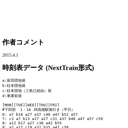
作者コメント
2015.4.1
時刻表データ (NextTrain形式)
a:富田団地発

b:柱本団地発

c:柱本団地（三島江経由）発

d:車庫前発

[MON][TUE][WED][THU][FRI]

#下田部  1・1A JR高槻駅南行き（平日）

6: a7 b18 a27 a37 c40 a47 b52 a57

7: c3 a7 b13 a17 a27 c31 a37 b40 a47 a57 c59

8: a12 b17 a27 c38 a42 b55

9: a2 a17 c19 a32 b35 a47 c58
