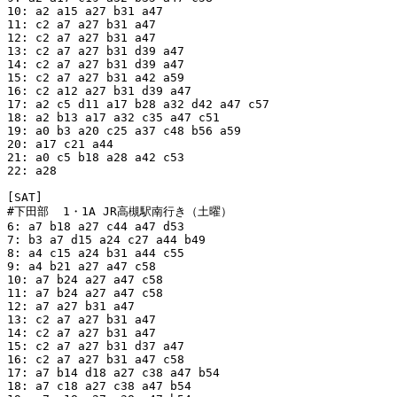
10: a2 a15 a27 b31 a47

11: c2 a7 a27 b31 a47

12: c2 a7 a27 b31 a47

13: c2 a7 a27 b31 d39 a47

14: c2 a7 a27 b31 d39 a47

15: c2 a7 a27 b31 a42 a59

16: c2 a12 a27 b31 d39 a47

17: a2 c5 d11 a17 b28 a32 d42 a47 c57

18: a2 b13 a17 a32 c35 a47 c51

19: a0 b3 a20 c25 a37 c48 b56 a59

20: a17 c21 a44

21: a0 c5 b18 a28 a42 c53

22: a28

[SAT]

#下田部  1・1A JR高槻駅南行き（土曜）

6: a7 b18 a27 c44 a47 d53

7: b3 a7 d15 a24 c27 a44 b49

8: a4 c15 a24 b31 a44 c55

9: a4 b21 a27 a47 c58

10: a7 b24 a27 a47 c58

11: a7 b24 a27 a47 c58

12: a7 a27 b31 a47

13: c2 a7 a27 b31 a47

14: c2 a7 a27 b31 a47

15: c2 a7 a27 b31 d37 a47

16: c2 a7 a27 b31 a47 c58

17: a7 b14 d18 a27 c38 a47 b54

18: a7 c18 a27 c38 a47 b54
