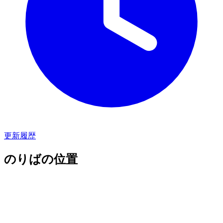
更新履歴
のりばの位置