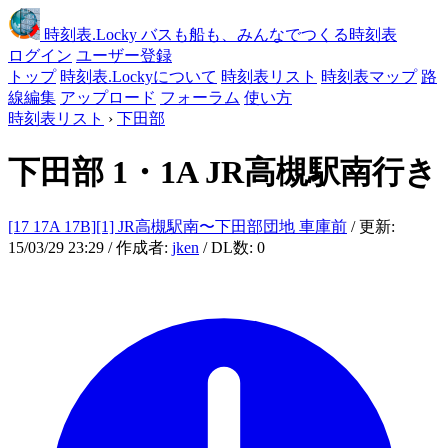
時刻表
.Locky
バスも船も、みんなでつくる時刻表
ログイン
ユーザー登録
トップ
時刻表.Lockyについて
時刻表リスト
時刻表マップ
路
線編集
アップロード
フォーラム
使い方
時刻表リスト
›
下田部
下田部
1・1A JR高槻駅南行き
[17 17A 17B][1] JR高槻駅南〜下田部団地 車庫前
/ 更新:
15/03/29 23:29 / 作成者:
jken
/ DL数: 0