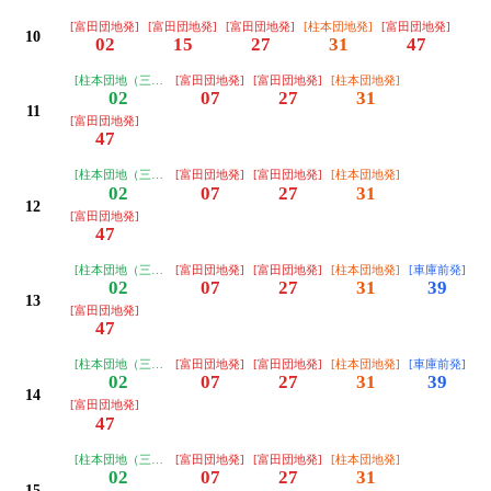
[富田団地発]
[富田団地発]
[富田団地発]
[柱本団地発]
[富田団地発]
10
02
15
27
31
47
[柱本団地（三島江経由）発]
[富田団地発]
[富田団地発]
[柱本団地発]
02
07
27
31
11
[富田団地発]
47
[柱本団地（三島江経由）発]
[富田団地発]
[富田団地発]
[柱本団地発]
02
07
27
31
12
[富田団地発]
47
[柱本団地（三島江経由）発]
[富田団地発]
[富田団地発]
[柱本団地発]
[車庫前発]
02
07
27
31
39
13
[富田団地発]
47
[柱本団地（三島江経由）発]
[富田団地発]
[富田団地発]
[柱本団地発]
[車庫前発]
02
07
27
31
39
14
[富田団地発]
47
[柱本団地（三島江経由）発]
[富田団地発]
[富田団地発]
[柱本団地発]
02
07
27
31
15