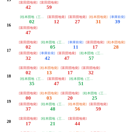
[富田団地発]
[富田団地発]
42
59
[柱本団地（三島江経由）発]
[富田団地発]
[富田団地発]
[柱本団地発]
[車庫前発]
02
12
27
31
39
16
[富田団地発]
47
[富田団地発]
[柱本団地（三島江経由）発]
[車庫前発]
[富田団地発]
[柱本団地発]
02
05
11
17
28
17
[富田団地発]
[車庫前発]
[富田団地発]
[柱本団地（三島江経由）発]
32
42
47
57
[富田団地発]
[柱本団地発]
[富田団地発]
[富田団地発]
02
13
17
32
18
[柱本団地（三島江経由）発]
[富田団地発]
[柱本団地（三島江経由）発]
35
47
51
[富田団地発]
[柱本団地発]
[富田団地発]
[柱本団地（三島江経由）発]
00
03
20
25
19
[富田団地発]
[柱本団地（三島江経由）発]
[柱本団地発]
[富田団地発]
37
48
56
59
[富田団地発]
[柱本団地（三島江経由）発]
[富田団地発]
20
17
21
44