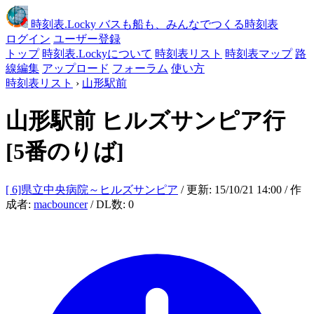
時刻表
.Locky
バスも船も、みんなでつくる時刻表
ログイン
ユーザー登録
トップ
時刻表.Lockyについて
時刻表リスト
時刻表マップ
路
線編集
アップロード
フォーラム
使い方
時刻表リスト
›
山形駅前
山形駅前
ヒルズサンピア行
[5番のりば]
[ 6]県立中央病院～ヒルズサンピア
/ 更新: 15/10/21 14:00 / 作
成者:
macbouncer
/ DL数: 0