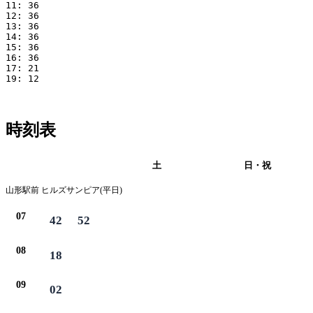
11: 36

12: 36

13: 36

14: 36

15: 36

16: 36

17: 21

19: 12

時刻表
平日
土
日・祝
山形駅前 ヒルズサンピア(平日)
07
42
52
08
18
09
02