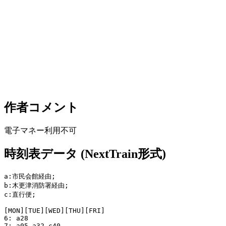
作者コメント
電子マネー利用不可
時刻表データ (NextTrain形式)
a:市民会館経由;

b:木更津消防署経由;

c:直行便;

[MON][TUE][WED][THU][FRI]

6: a28

7: a05 a32 c40
