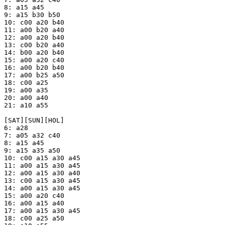
8: a15 a45

9: a15 b30 b50

10: c00 a20 b40

11: a00 b20 a40

12: a00 a20 b40

13: c00 b20 a40

14: b00 a20 b40

15: a00 a20 c40

16: a00 b20 b40

17: a00 b25 a50

18: c00 a25

19: a00 a35

20: a00 a40

21: a10 a55

[SAT][SUN][HOL]

6: a28

7: a05 a32 c40

8: a15 a45

9: a15 a35 a50

10: c00 a15 a30 a45

11: a00 a15 a30 a45

12: a00 a15 a30 a40

13: c00 a15 a30 a45

14: a00 a15 a30 a45

15: a00 a20 c40

16: a00 a15 a40

17: a00 a15 a30 a45

18: c00 a25 a50
