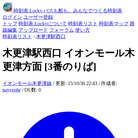
時刻表
.Locky
バスも船も、みんなでつくる時刻表
ログイン
ユーザー登録
トップ
時刻表.Lockyについて
時刻表リスト
時刻表マップ
路
線編集
アップロード
フォーラム
使い方
時刻表リスト
›
木更津駅西口
木更津駅西口
イオンモール木
更津方面
[3番のりば]
イオンモール木更津線
/ 更新: 15/10/30 22:43 / 作成者:
nayyeohr
/ DL数: 0