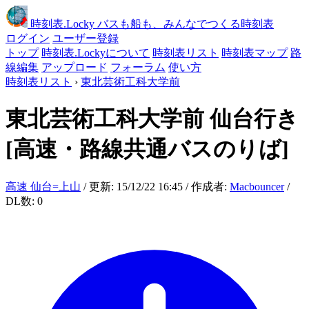
時刻表
.Locky
バスも船も、みんなでつくる時刻表
ログイン
ユーザー登録
トップ
時刻表.Lockyについて
時刻表リスト
時刻表マップ
路
線編集
アップロード
フォーラム
使い方
時刻表リスト
›
東北芸術工科大学前
東北芸術工科大学前
仙台行き
[高速・路線共通バスのりば]
高速 仙台=上山
/ 更新: 15/12/22 16:45 / 作成者:
Macbouncer
/
DL数: 0