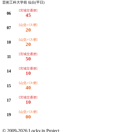
芸術工科大学前 仙台(平日)
[宮城交通便]
06
45
[山交バス便]
07
20
[山交バス便]
10
20
[宮城交通便]
11
50
[宮城交通便]
14
10
[山交バス便]
15
40
[宮城交通便]
17
10
[山交バス便]
19
00
© 2009-2026 Locky.jp Project