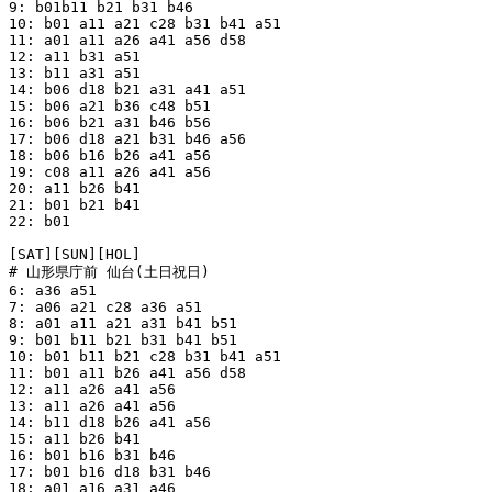
9: b01b11 b21 b31 b46

10: b01 a11 a21 c28 b31 b41 a51

11: a01 a11 a26 a41 a56 d58

12: a11 b31 a51

13: b11 a31 a51

14: b06 d18 b21 a31 a41 a51

15: b06 a21 b36 c48 b51

16: b06 b21 a31 b46 b56

17: b06 d18 a21 b31 b46 a56

18: b06 b16 b26 a41 a56

19: c08 a11 a26 a41 a56

20: a11 b26 b41

21: b01 b21 b41

22: b01

[SAT][SUN][HOL]

# 山形県庁前 仙台(土日祝日)

6: a36 a51

7: a06 a21 c28 a36 a51

8: a01 a11 a21 a31 b41 b51

9: b01 b11 b21 b31 b41 b51

10: b01 b11 b21 c28 b31 b41 a51

11: b01 a11 b26 a41 a56 d58

12: a11 a26 a41 a56

13: a11 a26 a41 a56

14: b11 d18 b26 a41 a56

15: a11 b26 b41

16: b01 b16 b31 b46

17: b01 b16 d18 b31 b46

18: a01 a16 a31 a46
