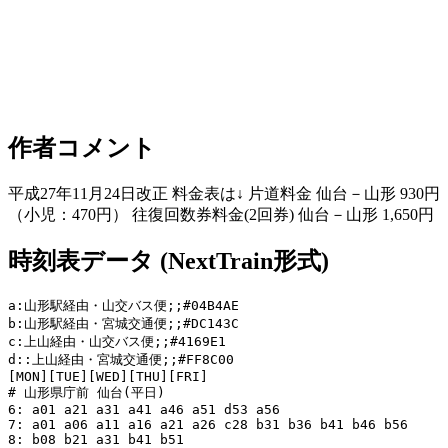
作者コメント
平成27年11月24日改正 料金表は↓ 片道料金 仙台－山形 930円
（小児：470円） 往復回数券料金(2回券) 仙台－山形 1,650円
時刻表データ (NextTrain形式)
a:山形駅経由・山交バス便;;#04B4AE

b:山形駅経由・宮城交通便;;#DC143C

c:上山経由・山交バス便;;#4169E1

d::上山経由・宮城交通便;;#FF8C00

[MON][TUE][WED][THU][FRI]

# 山形県庁前 仙台(平日)

6: a01 a21 a31 a41 a46 a51 d53 a56

7: a01 a06 a11 a16 a21 a26 c28 b31 b36 b41 b46 b56

8: b08 b21 a31 b41 b51
