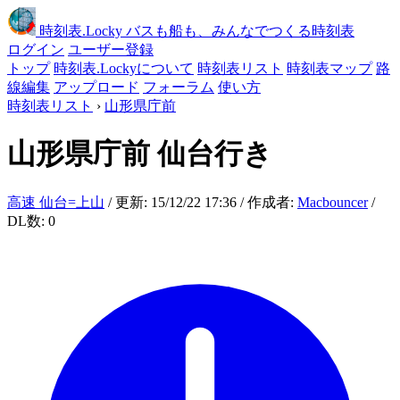
時刻表
.Locky
バスも船も、みんなでつくる時刻表
ログイン
ユーザー登録
トップ
時刻表.Lockyについて
時刻表リスト
時刻表マップ
路
線編集
アップロード
フォーラム
使い方
時刻表リスト
›
山形県庁前
山形県庁前
仙台行き
高速 仙台=上山
/ 更新: 15/12/22 17:36 / 作成者:
Macbouncer
/
DL数: 0