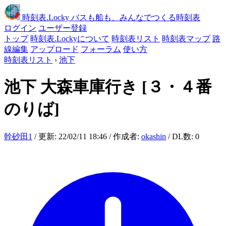
時刻表
.Locky
バスも船も、みんなでつくる時刻表
ログイン
ユーザー登録
トップ
時刻表.Lockyについて
時刻表リスト
時刻表マップ
路
線編集
アップロード
フォーラム
使い方
時刻表リスト
›
池下
池下
大森車庫行き
[３・４番
のりば]
幹砂田1
/ 更新: 22/02/11 18:46 / 作成者:
okashin
/ DL数: 0