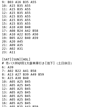
9: B03 A16 B35 A55

10: A15 B35 A55

11: A15 B35 A55

12: A15 B35 A55

13: A15 B35 A55

14: A15 B35 A55

15: A15 B35 A55

16: A10 A30 B48

17: A08 B24 A42 B58

18: A10 A22 B35 A50

19: B05 A22 B40 A59

20: A20 A45

21: A09 A35

22: A02 A31

23: A11

[SAT][SUN][HOL]

# 市バス幹砂田1大森車庫行き[池下]（土日休日）

6: A39

7: A02 B22 A41 B58

8: A13 A27 B39 A49 B59

9: A15 A30 B48

10: A05 A25 B45

11: A05 A25 B45

12: A05 A25 B45

13: A05 A25 B45

14: A05 A25 B45

15: A05 A25 B45

16: A05 A25 B45

17: A05 B25 A43 B59
