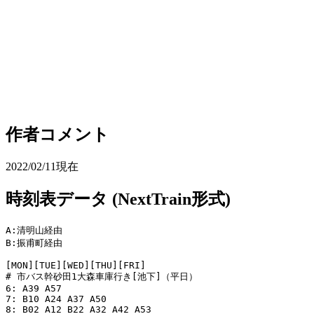
作者コメント
2022/02/11現在
時刻表データ (NextTrain形式)
A:清明山経由

B:振甫町経由

[MON][TUE][WED][THU][FRI]

# 市バス幹砂田1大森車庫行き[池下]（平日）

6: A39 A57

7: B10 A24 A37 A50

8: B02 A12 B22 A32 A42 A53
