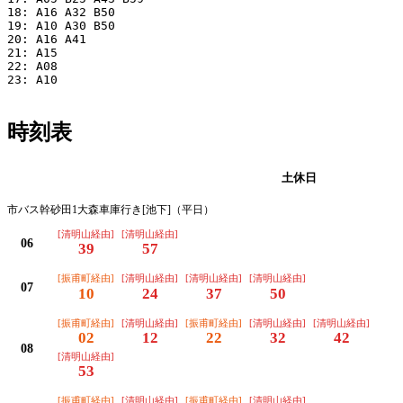
18: A16 A32 B50

19: A10 A30 B50

20: A16 A41

21: A15

22: A08

23: A10

時刻表
平日
土休日
市バス幹砂田1大森車庫行き[池下]（平日）
[清明山経由]
[清明山経由]
06
39
57
[振甫町経由]
[清明山経由]
[清明山経由]
[清明山経由]
07
10
24
37
50
[振甫町経由]
[清明山経由]
[振甫町経由]
[清明山経由]
[清明山経由]
02
12
22
32
42
08
[清明山経由]
53
[振甫町経由]
[清明山経由]
[振甫町経由]
[清明山経由]