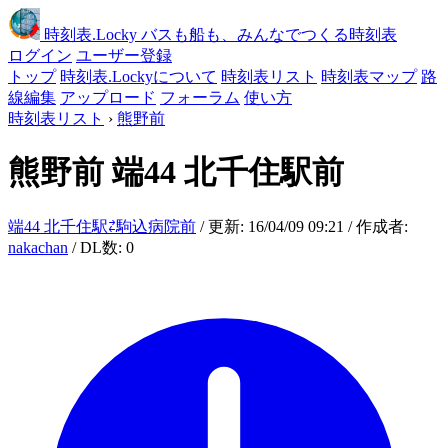
時刻表
.Locky
バスも船も、みんなでつくる時刻表
ログイン
ユーザー登録
トップ
時刻表.Lockyについて
時刻表リスト
時刻表マップ
路
線編集
アップロード
フォーラム
使い方
時刻表リスト
›
熊野前
熊野前
端44 北千住駅前
端44 北千住駅⇄駒込病院前
/ 更新: 16/04/09 09:21 / 作成者:
nakachan
/ DL数: 0