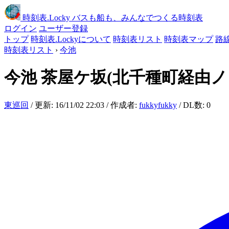
時刻表
.Locky
バスも船も、みんなでつくる時刻表
ログイン
ユーザー登録
トップ
時刻表.Lockyについて
時刻表リスト
時刻表マップ
路
時刻表リスト
›
今池
今池
茶屋ケ坂(北千種町経由ノ
東巡回
/ 更新: 16/11/02 22:03 / 作成者:
fukkyfukky
/ DL数: 0