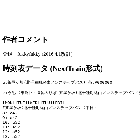
作者コメント
登録：fukkyfukky (2016.4.1改訂)
時刻表データ (NextTrain形式)
a:茶屋ケ坂(北千種町経由ノンステップバス);茶;#000000

z:今池 (東巡回) 0番のりば 茶屋ケ坂(北千種町経由ノンステップバス)行
[MON][TUE][WED][THU][FRI]

#茶屋ケ坂(北千種町経由ノンステップバス)(平日)

8: a42

9: a42

10: a52

11: a52

12: a52

13: a52
