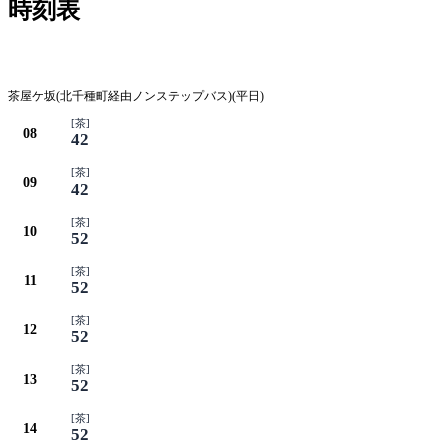
時刻表
平日
茶屋ケ坂(北千種町経由ノンステップバス)(平日)
[茶]
08
42
[茶]
09
42
[茶]
10
52
[茶]
11
52
[茶]
12
52
[茶]
13
52
[茶]
14
52