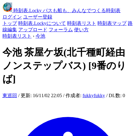
時刻表
.Locky
バスも船も、みんなでつくる時刻表
ログイン
ユーザー登録
トップ
時刻表.Lockyについて
時刻表リスト
時刻表マップ
路
線編集
アップロード
フォーラム
使い方
時刻表リスト
›
今池
今池
茶屋ケ坂(北千種町経由
ノンステップバス)
[9番のり
ば]
東巡回
/ 更新: 16/11/02 22:05 / 作成者:
fukkyfukky
/ DL数: 0