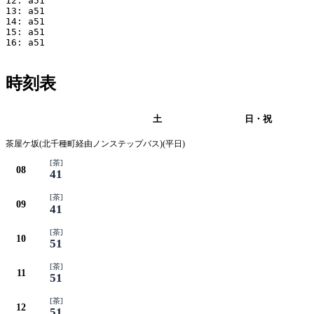
12: a51

13: a51

14: a51

15: a51

16: a51

時刻表
平日
土
日・祝
茶屋ケ坂(北千種町経由ノンステップバス)(平日)
[茶]
08
41
[茶]
09
41
[茶]
10
51
[茶]
11
51
[茶]
12
51