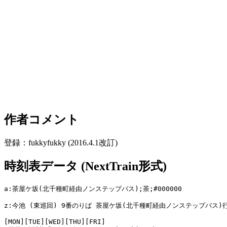
作者コメント
登録：fukkyfukky (2016.4.1改訂)
時刻表データ (NextTrain形式)
a:茶屋ケ坂(北千種町経由ノンステップバス);茶;#000000

z:今池 (東巡回) 9番のりば 茶屋ケ坂(北千種町経由ノンステップバス)行
[MON][TUE][WED][THU][FRI]
