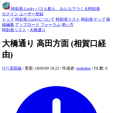
時刻表
.Locky
バスも船も、みんなでつくる時刻表
ログイン
ユーザー登録
トップ
時刻表.Lockyについて
時刻表リスト
時刻表マップ
路
線編集
アップロード
フォーラム
使い方
時刻表リスト
›
大橋通り
大橋通り
高田方面 (相賀口経
由)
[57] 高田線
/ 更新: 18/06/09 18:22 / 作成者:
osakabus
/ DL数: 0