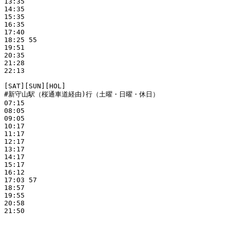
13:35

14:35

15:35

16:35

17:40

18:25 55

19:51

20:35

21:28

22:13

[SAT][SUN][HOL]

#新守山駅（桜通車道経由)行（土曜・日曜・休日）

07:15

08:05

09:05

10:17

11:17

12:17

13:17

14:17

15:17

16:12

17:03 57

18:57

19:55

20:58

21:50
