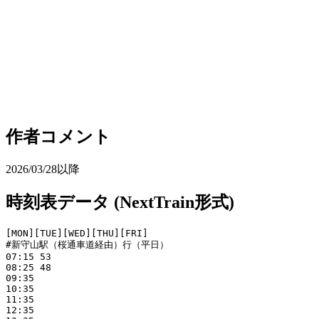
作者コメント
2026/03/28以降
時刻表データ (NextTrain形式)
[MON][TUE][WED][THU][FRI]

#新守山駅（桜通車道経由）行（平日）

07:15 53

08:25 48

09:35

10:35

11:35

12:35
