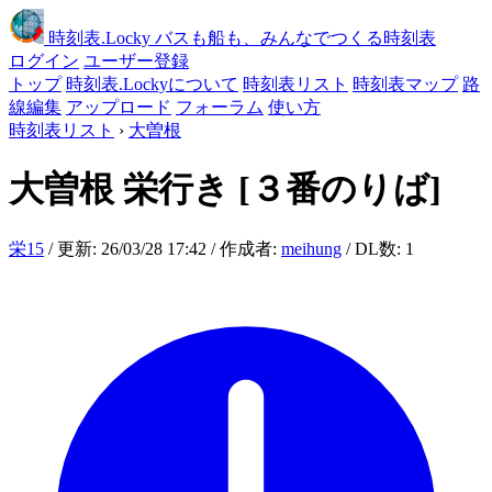
時刻表
.Locky
バスも船も、みんなでつくる時刻表
ログイン
ユーザー登録
トップ
時刻表.Lockyについて
時刻表リスト
時刻表マップ
路
線編集
アップロード
フォーラム
使い方
時刻表リスト
›
大曽根
大曽根
栄行き
[３番のりば]
栄15
/ 更新: 26/03/28 17:42 / 作成者:
meihung
/ DL数: 1