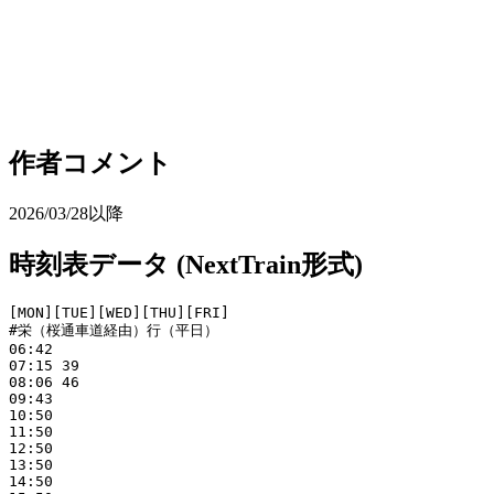
作者コメント
2026/03/28以降
時刻表データ (NextTrain形式)
[MON][TUE][WED][THU][FRI]

#栄（桜通車道経由）行（平日）

06:42

07:15 39

08:06 46

09:43

10:50

11:50

12:50

13:50

14:50
