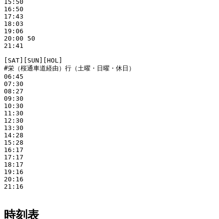
15:50

16:50

17:43

18:03

19:06

20:00 50

21:41

[SAT][SUN][HOL]

#栄（桜通車道経由）行（土曜・日曜・休日）

06:45

07:30

08:27

09:30

10:30

11:30

12:30

13:30

14:28

15:28

16:17

17:17

18:17

19:16

20:16

21:16

時刻表