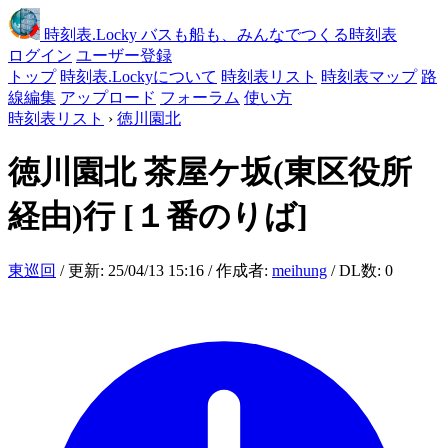
時刻表
.Locky
バスも船も、みんなでつくる時刻表
ログイン
ユーザー登録
トップ
時刻表.Lockyについて
時刻表リスト
時刻表マップ
路
線編集
アップロード
フォーラム
使い方
時刻表リスト
›
徳川園北
徳川園北
茶屋ケ坂(東区役所
経由)行
[１番のりば]
東巡回
/ 更新: 25/04/13 15:16 / 作成者:
meihung
/ DL数: 0