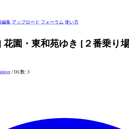
線編集
アップロード
フォーラム
使い方
[73] 花園・東和苑ゆき
[２番乗り
uslove
/ DL数: 3