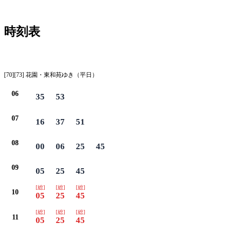
時刻表
平日
[70][73] 花園・東和苑ゆき（平日）
06
35
53
07
16
37
51
08
00
06
25
45
09
05
25
45
[総]
[総]
[総]
10
05
25
45
[総]
[総]
[総]
11
05
25
45