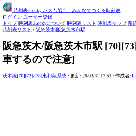
時刻表
.Locky
バスも船も、みんなでつくる時刻表
ログイン
ユーザー登録
トップ
時刻表.Lockyについて
時刻表リスト
時刻表マップ
路
時刻表リスト
›
阪急茨木/阪急茨木市駅
阪急茨木/阪急茨木市駅
[70]
車するので注意]
茨木線[70][73]-[78]東和苑系統
/ 更新: 26/03/31 17:51 / 作成者:
b