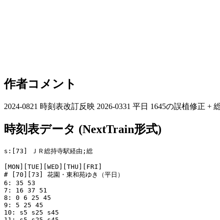
作者コメント
2024-0821 時刻表改訂反映 2026-0331 平日 1645の誤植修正 + 総印
時刻表データ (NextTrain形式)
s:[73] ＪＲ総持寺駅経由;総

[MON][TUE][WED][THU][FRI]

# [70][73] 花園・東和苑ゆき（平日）

6: 35 53

7: 16 37 51

8: 0 6 25 45

9: 5 25 45

10: s5 s25 s45

11: s5 s25 s45
