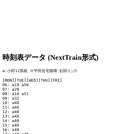
時刻表データ (NextTrain形式)
a:小田12系統 ※平田住宅循環･右回り;小

[MON][TUE][WED][THU][FRI]

06: a19 a56

07: a28

08: a10 a51

09: a32

10: a40

11: a40

12: a40

13: a40

14: a40

15: a40

16: a40
