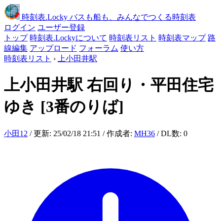
時刻表
.Locky
バスも船も、みんなでつくる時刻表
ログイン
ユーザー登録
トップ
時刻表.Lockyについて
時刻表リスト
時刻表マップ
路
線編集
アップロード
フォーラム
使い方
時刻表リスト
›
上小田井駅
上小田井駅
右回り・平田住宅
ゆき
[3番のりば]
小田12
/ 更新: 25/02/18 21:51 / 作成者:
MH36
/ DL数: 0