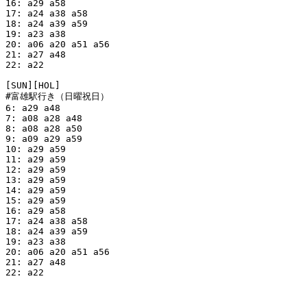
16: a29 a58

17: a24 a38 a58

18: a24 a39 a59

19: a23 a38

20: a06 a20 a51 a56

21: a27 a48

22: a22

[SUN][HOL]

#富雄駅行き（日曜祝日）

6: a29 a48

7: a08 a28 a48

8: a08 a28 a50

9: a09 a29 a59

10: a29 a59

11: a29 a59

12: a29 a59

13: a29 a59

14: a29 a59

15: a29 a59

16: a29 a58

17: a24 a38 a58

18: a24 a39 a59

19: a23 a38

20: a06 a20 a51 a56

21: a27 a48

22: a22
