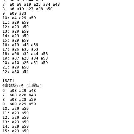
7: a0 a9 a19 a25 a34 a48

8: a6 a19 a27 a38 a50

9: a09 a33

10: a4 a29 a59

11: a29 a59

12: a29 a59

13: a29 a59

14: a29 a59

15: a29 a59

16: a19 a43 a59

17: a26 a35 a53

18: a06 a32 a44 a56

19: a07 a28 a34 a53

20: a10 a26 a51 a59

21: a29 a50

22: a30 a54

[SAT]

#富雄駅行き（土曜日）

6: a08 a29 a48

7: a08 a28 a48

8: a08 a28 a50

9: a09 a29 a59

10: a29 a59

11: a29 a59

12: a29 a59

13: a29 a59

14: a29 a59

15: a29 a59
