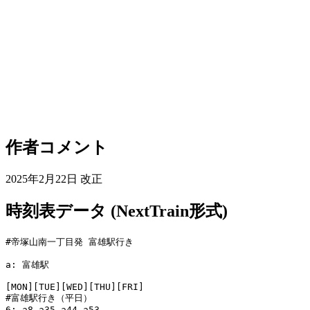
作者コメント
2025年2月22日 改正
時刻表データ (NextTrain形式)
#帝塚山南一丁目発 富雄駅行き

a: 富雄駅

[MON][TUE][WED][THU][FRI]

#富雄駅行き（平日）

6: a8 a35 a44 a53
