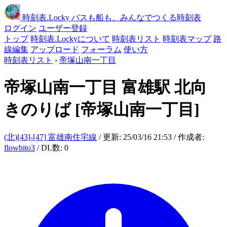
時刻表
.Locky
バスも船も、みんなでつくる時刻表
ログイン
ユーザー登録
トップ
時刻表.Lockyについて
時刻表リスト
時刻表マップ
路
線編集
アップロード
フォーラム
使い方
時刻表リスト
›
帝塚山南一丁目
帝塚山南一丁目
富雄駅 北向
きのりば
[帝塚山南一丁目]
(北)[43]-[47] 富雄南住宅線
/ 更新: 25/03/16 21:53 / 作成者:
flowbito3
/ DL数: 0