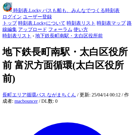
時刻表
.Locky
バスも船も、みんなでつくる時刻表
ログイン
ユーザー登録
トップ
時刻表.Lockyについて
時刻表リスト
時刻表マップ
路
線編集
アップロード
フォーラム
使い方
時刻表リスト
›
地下鉄長町南駅・太白区役所前
地下鉄長町南駅・太白区役所
前
富沢方面循環(太白区役所
前)
長町エリア循環バス ながまちくん
/ 更新: 25/04/14 00:12 / 作
成者:
macbouncer
/ DL数: 0