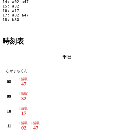
14: a02 a47

15: a32

16: a17

17: a02 a47

18: b30

時刻表
平日
ながまちくん
[循環]
08
47
[循環]
09
32
[循環]
10
17
[循環]
[循環]
11
02
47