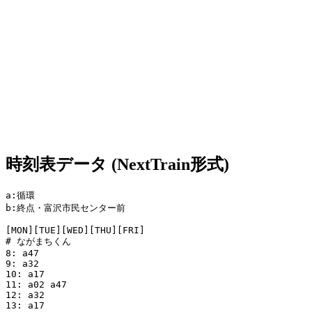
時刻表データ (NextTrain形式)
a:循環

b:終点・富沢市民センター前

[MON][TUE][WED][THU][FRI]

# ながまちくん

8: a47

9: a32

10: a17

11: a02 a47

12: a32

13: a17
