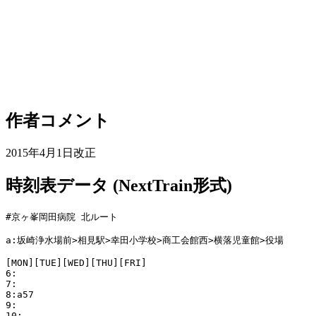
作者コメント
2015年4月1日改正
時刻表データ (NextTrain形式)
#京ヶ峯岡田病院 北ルート

a:坂崎浄水場前>相見駅>幸田小学校>商工会館西>横落児童館>役場

[MON][TUE][WED][THU][FRI]

6:

7:

8:a57

9:

10:
