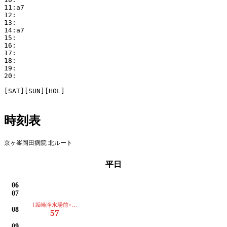
11:a7

12:

13:

14:a7

15:

16:

17:

18:

19:

20:

[SAT][SUN][HOL]

時刻表
京ヶ峯岡田病院 北ルート
平日
06
07
[坂崎浄水場前>相見駅>幸田小学校>商工会館西>横落児童館>役場]
08
57
09