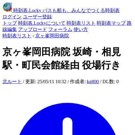
時刻表
.Locky
バスも船も、みんなでつくる時刻表
ログイン
ユーザー登録
トップ
時刻表.Lockyについて
時刻表リスト
時刻表マップ
路
線編集
アップロード
フォーラム
使い方
時刻表リスト
›
京ヶ峯岡田病院
京ヶ峯岡田病院
坂崎・相見
駅・町民会館経由 役場行き
北ルート
/ 更新: 25/05/11 10:32 / 作成者:
kg800
/ DL数: 0