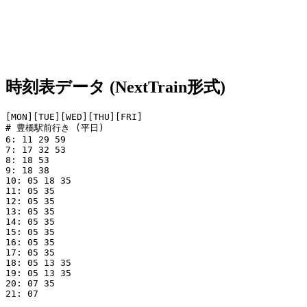
時刻表データ (NextTrain形式)
[MON][TUE][WED][THU][FRI]

# 豊橋駅前行き (平日)

6: 11 29 59

7: 17 32 53

8: 18 53

9: 18 38

10: 05 18 35 

11: 05 35 

12: 05 35

13: 05 35

14: 05 35

15: 05 35

16: 05 35 

17: 05 35 

18: 05 13 35 

19: 05 13 35

20: 07 35

21: 07
