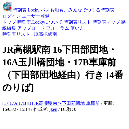
時刻表
.Locky
バスも船も、みんなでつくる時刻表
ログイン
ユーザー登録
トップ
時刻表.Lockyについて
時刻表リスト
時刻表マップ
路
線編集
アップロード
フォーラム
使い方
時刻表リスト
›
JR高槻駅南
JR高槻駅南
16下田部団地・
16A玉川橋団地・17B車庫前
（下田部団地経由）行き
[4番
のりば]
[17 17A 17B][1] JR高槻駅南〜下田部団地 車庫前
/ 更新:
16/03/27 15:14 / 作成者:
jken
/ DL数: 0