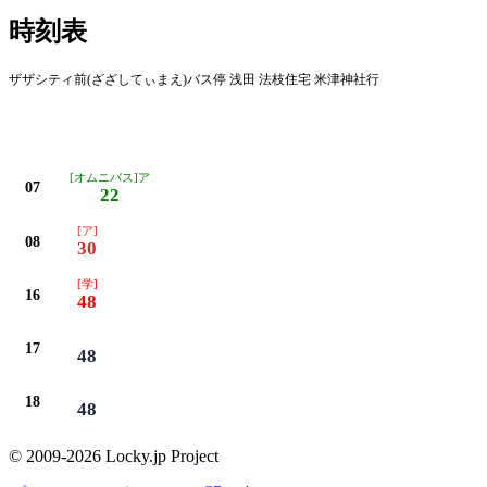
時刻表
ザザシティ前(ざざしてぃまえ)バス停 浅田 法枝住宅 米津神社行
[オムニバス]ア
07
22
[ア]
08
30
[学]
16
48
17
48
18
48
© 2009-2026 Locky.jp Project