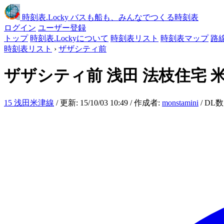
時刻表
.Locky
バスも船も、みんなでつくる時刻表
ログイン
ユーザー登録
トップ
時刻表.Lockyについて
時刻表リスト
時刻表マップ
路
時刻表リスト
›
ザザシティ前
ザザシティ前
浅田 法枝住宅 
15 浅田米津線
/ 更新: 15/10/03 10:49 / 作成者:
monstamini
/ DL数: