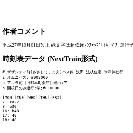
作者コメント
平成27年10月01日改正 緑文字は超低床ﾉﾝｽﾃｯﾌﾟ｢ｵﾑﾆﾊﾞｽ｣運行
時刻表データ (NextTrain形式)
# ザザシティ前(ざざしてぃまえ)バス停 浅田 法枝住宅 米津神社行

z:オムニバス;;#008000

a:アルラ前（旧卸本町会館）経由;ア

b:開校日のみ運行;学;#FF0000

[MON][TUE][WED][THU][FRI]

7: za22

8: a30

16: b48

17: 48

18: 48
