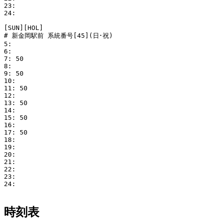
23: 

24: 

[SUN][HOL]

# 新金岡駅前 系統番号[45](日･祝)

5: 

6: 

7: 50

8: 

9: 50

10: 

11: 50

12: 

13: 50

14: 

15: 50

16: 

17: 50

18: 

19: 

20: 

21: 

22: 

23: 

24: 

時刻表