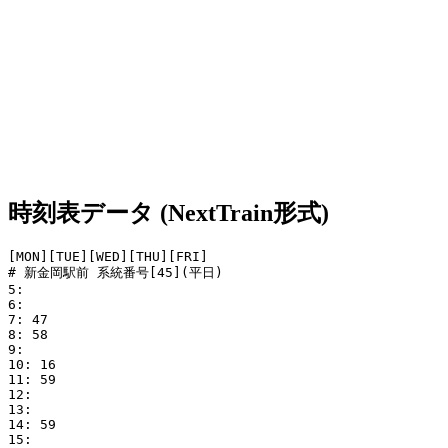
時刻表データ (NextTrain形式)
[MON][TUE][WED][THU][FRI]

# 新金岡駅前 系統番号[45](平日)

5: 

6: 

7: 47

8: 58

9: 

10: 16

11: 59

12: 

13: 

14: 59

15: 
