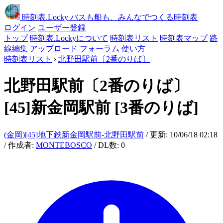
時刻表
.Locky
バスも船も、みんなでつくる時刻表
ログイン
ユーザー登録
トップ
時刻表.Lockyについて
時刻表リスト
時刻表マップ
路
線編集
アップロード
フォーラム
使い方
時刻表リスト
›
北野田駅前〔2番のりば〕
北野田駅前〔2番のりば〕
[45]新金岡駅前
[3番のりば]
(金岡)[45]地下鉄新金岡駅前-北野田駅前
/ 更新: 10/06/18 02:18
/ 作成者:
MONTEBOSCO
/ DL数: 0