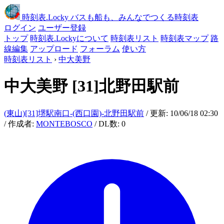
時刻表
.Locky
バスも船も、みんなでつくる時刻表
ログイン
ユーザー登録
トップ
時刻表.Lockyについて
時刻表リスト
時刻表マップ
路
線編集
アップロード
フォーラム
使い方
時刻表リスト
›
中大美野
中大美野
[31]北野田駅前
(東山)[31]堺駅南口-(西口園)-北野田駅前
/ 更新: 10/06/18 02:30
/ 作成者:
MONTEBOSCO
/ DL数: 0