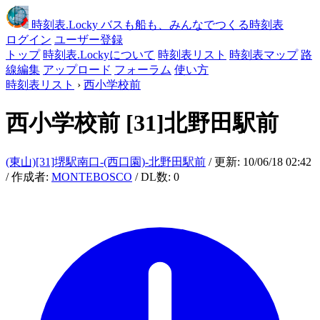
時刻表
.Locky
バスも船も、みんなでつくる時刻表
ログイン
ユーザー登録
トップ
時刻表.Lockyについて
時刻表リスト
時刻表マップ
路
線編集
アップロード
フォーラム
使い方
時刻表リスト
›
西小学校前
西小学校前
[31]北野田駅前
(東山)[31]堺駅南口-(西口園)-北野田駅前
/ 更新: 10/06/18 02:42
/ 作成者:
MONTEBOSCO
/ DL数: 0