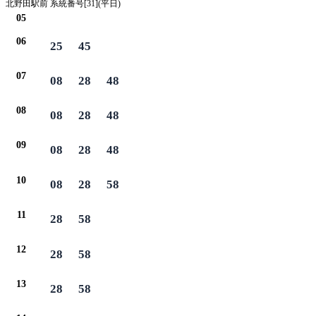
北野田駅前 系統番号[31](平日)
05
06
25
45
07
08
28
48
08
08
28
48
09
08
28
48
10
08
28
58
11
28
58
12
28
58
13
28
58