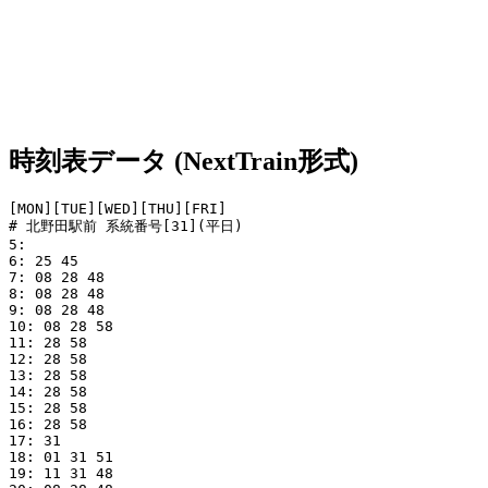
時刻表データ (NextTrain形式)
[MON][TUE][WED][THU][FRI]

# 北野田駅前 系統番号[31](平日)

5: 

6: 25 45

7: 08 28 48

8: 08 28 48

9: 08 28 48

10: 08 28 58

11: 28 58

12: 28 58

13: 28 58

14: 28 58

15: 28 58

16: 28 58

17: 31

18: 01 31 51

19: 11 31 48
