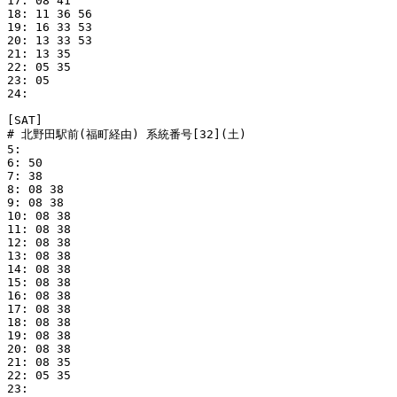
17: 08 41

18: 11 36 56

19: 16 33 53

20: 13 33 53

21: 13 35

22: 05 35

23: 05

24: 

[SAT]

# 北野田駅前(福町経由) 系統番号[32](土)

5: 

6: 50

7: 38

8: 08 38

9: 08 38

10: 08 38

11: 08 38

12: 08 38

13: 08 38

14: 08 38

15: 08 38

16: 08 38

17: 08 38

18: 08 38

19: 08 38

20: 08 38

21: 08 35

22: 05 35

23: 
