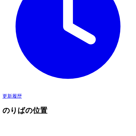
更新履歴
のりばの位置