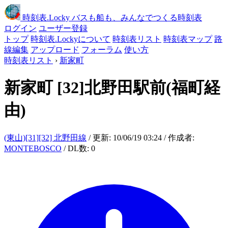
時刻表
.Locky
バスも船も、みんなでつくる時刻表
ログイン
ユーザー登録
トップ
時刻表.Lockyについて
時刻表リスト
時刻表マップ
路
線編集
アップロード
フォーラム
使い方
時刻表リスト
›
新家町
新家町
[32]北野田駅前(福町経
由)
(東山)[31][32] 北野田線
/ 更新: 10/06/19 03:24 / 作成者:
MONTEBOSCO
/ DL数: 0